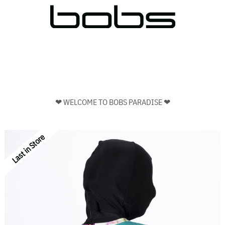
❤ WELCOME TO BOBS PARADISE ❤
Last in Store