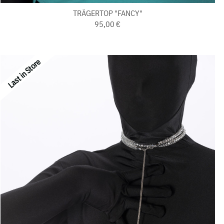
TRÄGERTOP "FANCY"
95,00 €
Last in Store