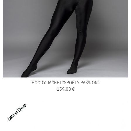
HOODY JACKET "SPORTY PASSION"
159,00 €
Last in Store