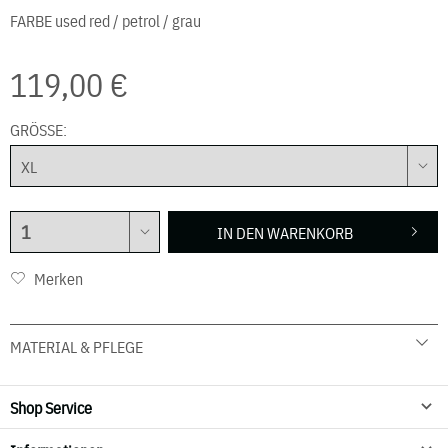
FARBE
used red / petrol / grau
119,00 €
GRÖSSE:
IN DEN
WARENKORB
Merken
MATERIAL & PFLEGE
92 % Bauwolle 8 % Elasthan
30° C Schonwäsche
Shop Service
Nicht in den Wäschetrockner geben