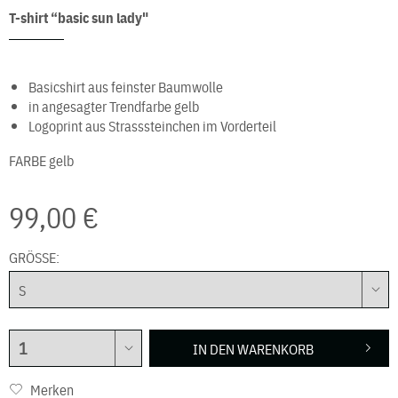
T-shirt “basic sun lady"
Basicshirt aus feinster Baumwolle
in angesagter Trendfarbe gelb
Logoprint aus Strasssteinchen im Vorderteil
FARBE
gelb
99,00 €
GRÖSSE:
IN DEN
WARENKORB
Merken