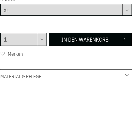
IN DEN
WARENKORB
Merken
MATERIAL & PFLEGE
92 % Baumwolle 8 % Elasthan
30 C Schonwäsche
nicht in den Trockner geben