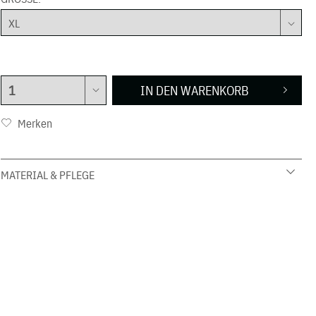
IN DEN
WARENKORB
Merken
MATERIAL & PFLEGE
92 % Baumwolle 8 % Elasthan
30 C Schonwäsche
nicht in den Trockner geben