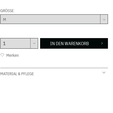
GRÖSSE:
IN DEN
WARENKORB
Merken
MATERIAL & PFLEGE
92 % Bauwolle 8 % Elasthan
30° C Schonwäsche
nicht in den Wäschetrockner geben