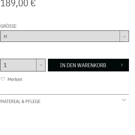
189,00 €
GRÖSSE:
IN DEN
WARENKORB
Merken
MATERIAL & PFLEGE
65 % Viskose, 30 % Polyamid, 5% Spandex
30 Grad Schonwäsche
Nicht trocknen