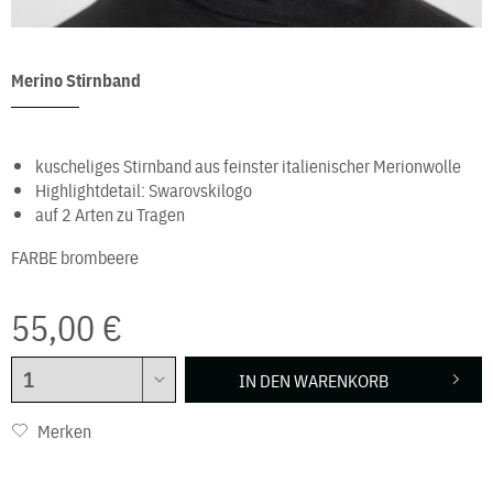
Merino Stirnband
kuscheliges Stirnband aus feinster italienischer Merionwolle
Highlightdetail: Swarovskilogo
auf 2 Arten zu Tragen
FARBE
brombeere
55,00 €
IN DEN
WARENKORB
Merken