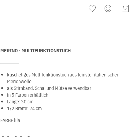
MERINO - MULTIFUNKTIONSTUCH
kuscheliges Multifunktionstuch aus feinster italienischer
Merionwolle
als Stirnband, Schal und Mütze verwendbar
in 5 Farben erhältlich
Länge: 30 cm
1/2 Breite: 24 cm
FARBE
lila