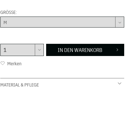
GRÖSSE:
IN DEN
WARENKORB
Merken
MATERIAL & PFLEGE
92 % Baumwolle 8 % Elasthan
30° C Schonwäsche
nicht in den Wäschetrockner geben